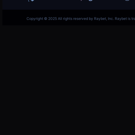
跳
至
内
容