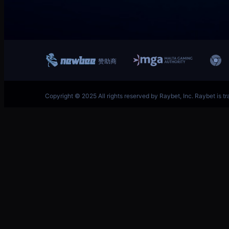
跳
至
内
容